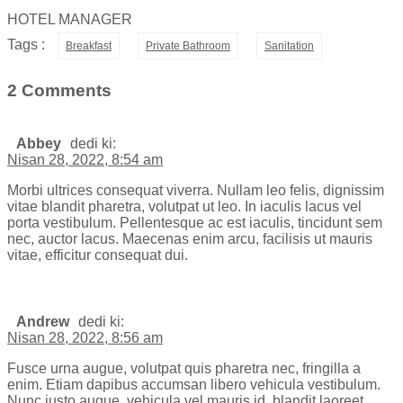
HOTEL MANAGER
Tags :
Breakfast
Private Bathroom
Sanitation
2 Comments
Abbey
dedi ki:
Nisan 28, 2022, 8:54 am
Morbi ultrices consequat viverra. Nullam leo felis, dignissim
vitae blandit pharetra, volutpat ut leo. In iaculis lacus vel
porta vestibulum. Pellentesque ac est iaculis, tincidunt sem
nec, auctor lacus. Maecenas enim arcu, facilisis ut mauris
vitae, efficitur consequat dui.
Andrew
dedi ki:
Nisan 28, 2022, 8:56 am
Fusce urna augue, volutpat quis pharetra nec, fringilla a
enim. Etiam dapibus accumsan libero vehicula vestibulum.
Nunc justo augue, vehicula vel mauris id, blandit laoreet